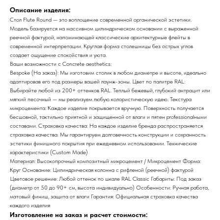
Описание изделия:
Стол Flute Round — это воплощение современной органической эстетики.
Модель базируется на массивном цилиндрическом основании с выраженной
реечной фактурой, напоминающей классические архитектурные флейты в
современной интерпретации. Круглая форма столешницы без острых углов
создает ощущение спокойствия и уюта.
Ваши возможности с Concrete aesthetics:
Bespoke (На заказ): Мы изготовим столик в любом диаметре и высоте, идеально
адаптировав его под размеры вашей лаунж-зоны. Цвет по палитре RAL:
Выбирайте любой из 200+ оттенков RAL. Теплый бежевый, глубокий антрацит или
мягкий песочный — мы реализуем любую колористическую идею. Текстура
микроцемента: Каждое изделие покрывается вручную. Поверхность получается
бесшовной, тактильно приятной и защищенной от влаги и пятен professionalными
составами. Страховка качества: На каждое изделие бренда распространяется
страховка качества. Мы гарантируем долговечность конструкции и сохранность
эстетики финишного покрытия при ежедневном использовании. Технические
характеристики (Custom Made)
Материал: Высокопрочный композитный микроцемент / Микроцемент Форма:
Круг Основание: Цилиндрическая колонна с рифленой (реечной) фактурой
Цветовое решение: Любой оттенок по шкале RAL Classic Габариты: Под заказ
(диаметр от 50 до 90+ см, высота индивидуально) Особенности: Ручная работа,
матовый финиш, защита от влаги Гарантия: Официальная страховка качества
каждого изделия
Изготовление на заказ и расчет стоимости: