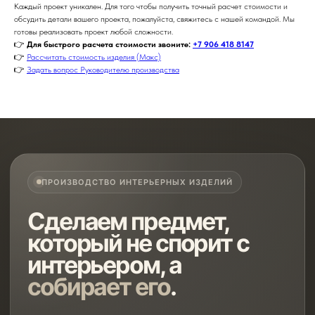
Каждый проект уникален. Для того чтобы получить точный расчет стоимости и
обсудить детали вашего проекта, пожалуйста, свяжитесь с нашей командой. Мы
готовы реализовать проект любой сложности.
👉
Для быстрого расчета стоимости звоните:
+7 906 418 8147
👉
Рассчитать стоимость изделия (Макс)
👉
Задать вопрос Руководителю производства
ПРОИЗВОДСТВО ИНТЕРЬЕРНЫХ ИЗДЕЛИЙ
Сделаем предмет,
который не спорит с
интерьером, а
собирает его
.