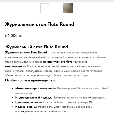
Журнальный стол Flute Round
66 000
р.
Журнальный стол Flute Round
Журнальный стол Flute Round
— это не просто предмет интерьера, а
полноценный дизайнерский кейс, сочетающий эстетику и надежность. Изделие
может быть выполнено как из
архитектурного бетона
, так и из
микроцемента
. Мы подберем идеальный материал в зависимости от ваших
задач и условий эксплуатации, чтобы изделие максимально соответствовало
обеим семантикам современного дизайна и служило долгие годы.
Особенности и преимущества:
Материалы премиум-класса:
Высокопрочный бетон или влагостойкий
микроцемент.
Индивидуальный подход:
Изготовление точно по вашим размерам.
Цветовые решения:
Подбор любого оттенка по палитре RAL.
Надежность:
Долговечность, устойчивость к механическим
повреждениям и эстетика минимализма.