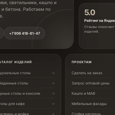
ки, светильники, кашпо и
 и бетона. Работаем по
5.0
а.
Рейтинг на Янде
Отзывы помогают 
изделий.
+7 906 418-81-47
АТАЛОГ ИЗДЕЛИЙ
ПРОЕКТАМ
урнальные столы
Сделать на заказ
беденные столы
Запрос оптовой цены
арные столы и консоли
Кашпо и МАФ
толы для кафе
Мебельные фасады
аковины и мойки
Стойки ресепшн