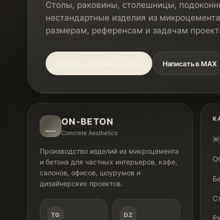
Столы, раковины, столешницы, подоконни
нестандартные изделия из микроцемента
размерам, референсам и задачам проект
Сделать изделие на заказ
Написать в MAX
К
ON-BETON
Concrete Aesthetics
Ж
Производство изделий из микроцемента
О
и бетона для частных интерьеров, кафе,
салонов, офисов, шоурумов и
Б
дизайнерских проектов.
С
TG
DZ
Р