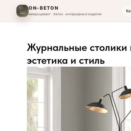
ON-BETON
Ка
микроцемент · бетон · интерьерные изделия
Журнальные столики в
эстетика и стиль