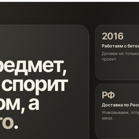
2016
Работаем с бет
Делаем не только
едмет,
проект.
 спорит
РФ
м, а
Доставка по Рос
го
.
Упаковываем, отп
заказ.