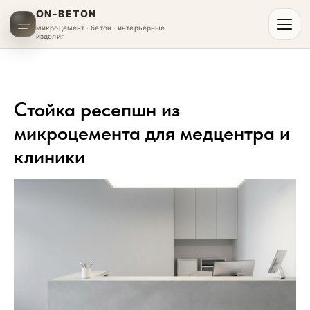
ON-BETON
микроцемент · бетон · интерьерные
изделия
Стойка ресепшн из
микроцемента для медцентра и
клиники