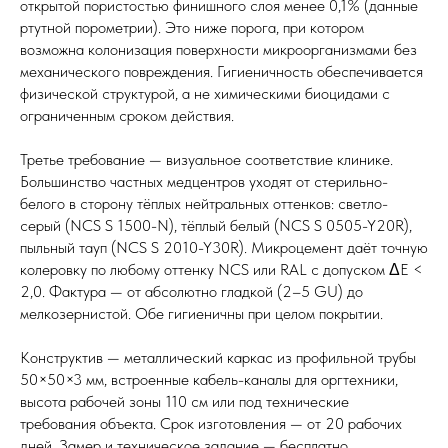
открытой пористостью финишного слоя менее 0,1% (данные
ртутной порометрии). Это ниже порога, при котором
возможна колонизация поверхности микроорганизмами без
механического повреждения. Гигиеничность обеспечивается
физической структурой, а не химическими биоцидами с
ограниченным сроком действия.
Третье требование — визуальное соответствие клинике.
Большинство частных медцентров уходят от стерильно-
белого в сторону тёплых нейтральных оттенков: светло-
серый (NCS S 1500-N), тёплый белый (NCS S 0505-Y20R),
пыльный тауп (NCS S 2010-Y30R). Микроцемент даёт точную
колеровку по любому оттенку NCS или RAL с допуском ΔE <
2,0. Фактура — от абсолютно гладкой (2–5 GU) до
мелкозернистой. Обе гигиеничны при целом покрытии.
Конструктив — металлический каркас из профильной трубы
50×50×3 мм, встроенные кабель-каналы для оргтехники,
высота рабочей зоны 110 см или под технические
требования объекта. Срок изготовления — от 20 рабочих
дней. Замер и техническое задание — бесплатно.