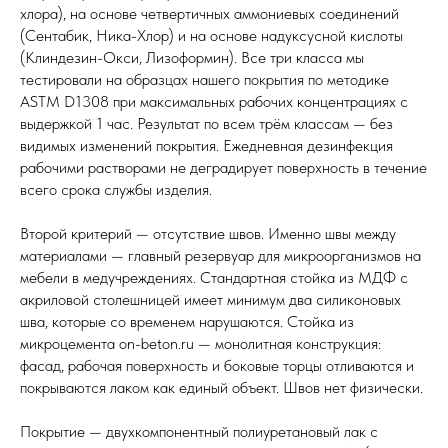
хлора), на основе четвертичных аммониевых соединений
(Сентабик, Ника-Хлор) и на основе надуксусной кислоты
(Клиндезин-Окси, Лизоформин). Все три класса мы
тестировали на образцах нашего покрытия по методике
ASTM D1308 при максимальных рабочих концентрациях с
выдержкой 1 час. Результат по всем трём классам — без
видимых изменений покрытия. Ежедневная дезинфекция
рабочими растворами не деградирует поверхность в течение
всего срока службы изделия.
Второй критерий — отсутствие швов. Именно швы между
материалами — главный резервуар для микроорганизмов на
мебели в медучреждениях. Стандартная стойка из МДФ с
акриловой столешницей имеет минимум два силиконовых
шва, которые со временем нарушаются. Стойка из
микроцемента on-beton.ru — монолитная конструкция:
фасад, рабочая поверхность и боковые торцы отливаются и
покрываются лаком как единый объект. Швов нет физически.
Покрытие — двухкомпонентный полиуретановый лак с