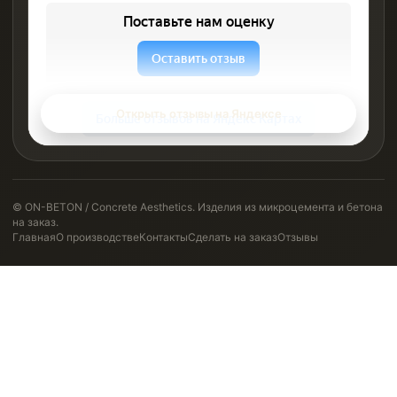
Открыть отзывы на Яндексе
© ON-BETON / Concrete Aesthetics. Изделия из микроцемента и бетона
на заказ.
Главная
О производстве
Контакты
Сделать на заказ
Отзывы