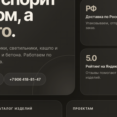
РФ
м, а
Доставка по Рос
го
.
Упаковываем, отп
заказ.
ки, светильники, кашпо и
 и бетона. Работаем по
5.0
а.
Рейтинг на Янде
Отзывы помогают 
изделий.
+7 906 418-81-47
АТАЛОГ ИЗДЕЛИЙ
ПРОЕКТАМ