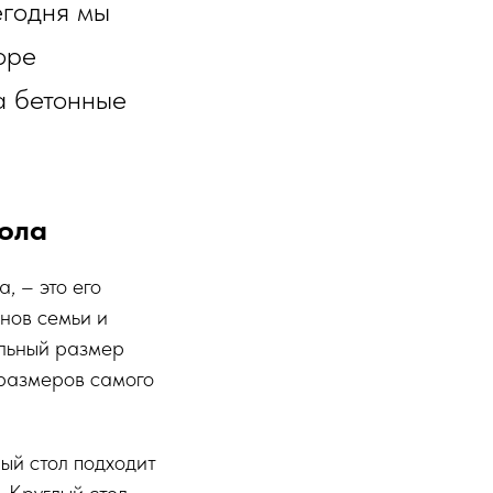
егодня мы
оре
а бетонные
ола
, – это его
енов семьи и
альный размер
т размеров самого
ый стол подходит