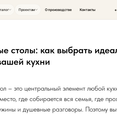
+
талог
Проектам
О производстве
Контакты
е столы: как выбрать идеа
 вашей кухни
л – это центральный элемент любой кух
 место, где собирается вся семья, где про
ужины и душевные разговоры. Поэтому в