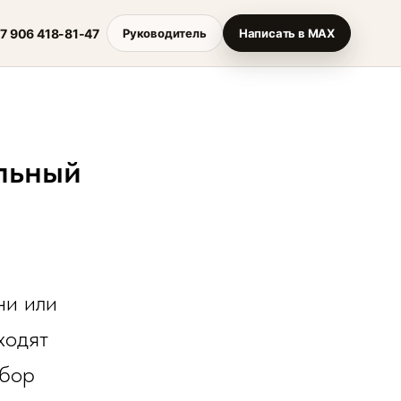
7 906 418-81-47
Руководитель
Написать в MAX
льный
ни или
ходят
ыбор