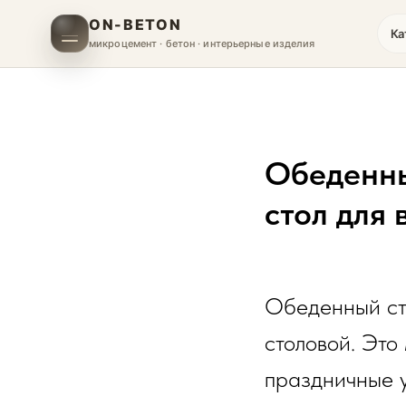
ON-BETON
Ка
микроцемент · бетон · интерьерные изделия
Обеденны
стол для
Обеденный сто
столовой. Это
праздничные 