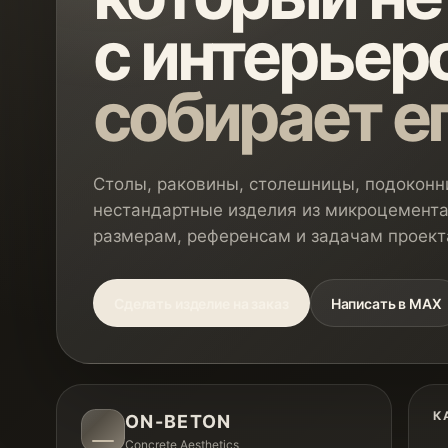
с интерьеро
собирает е
Столы, раковины, столешницы, подоконни
нестандартные изделия из микроцемента
размерам, референсам и задачам проект
Сделать изделие на заказ
Написать в MAX
К
ON-BETON
Concrete Aesthetics