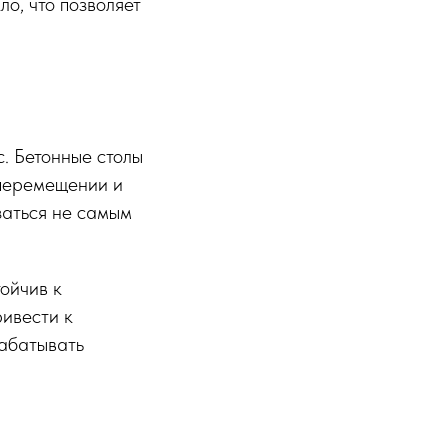
ло, что позволяет
с. Бетонные столы
 перемещении и
заться не самым
тойчив к
ривести к
рабатывать