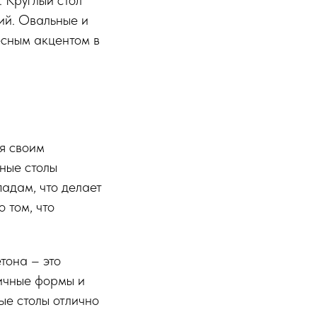
. Круглый стол
ий. Овальные и
есным акцентом в
я своим
нные столы
адам, что делает
 том, что
тона – это
личные формы и
ые столы отлично