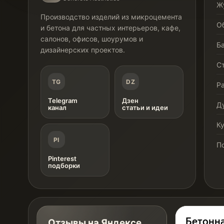
Ж
Производство изделий из микроцемента
О
и бетона для частных интерьеров, кафе,
салонов, офисов, шоурумов и
Б
дизайнерских проектов.
С
TG
DZ
Р
Telegram
Дзен
Д
канал
статьи и идеи
К
PI
П
Pinterest
подборки
Отзывы на Яндексе