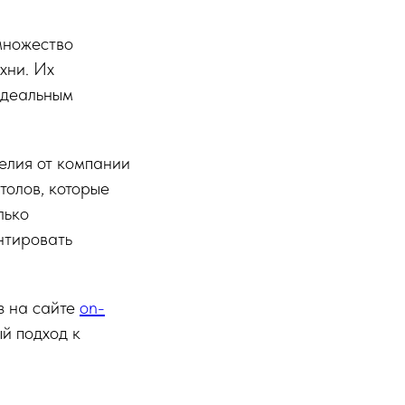
множество
хни. Их
идеальным
елия от компании
толов, которые
лько
нтировать
з на сайте
on-
й подход к