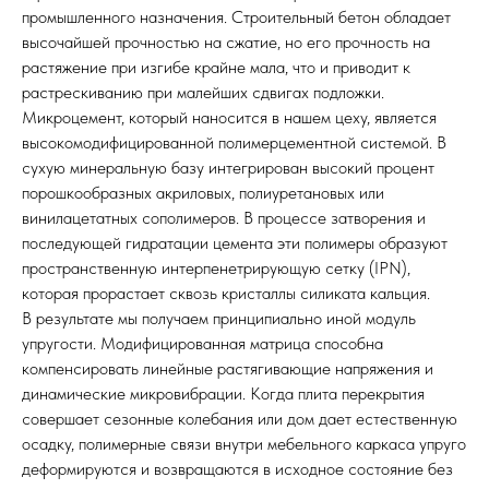
промышленного назначения. Строительный бетон обладает
высочайшей прочностью на сжатие, но его прочность на
растяжение при изгибе крайне мала, что и приводит к
растрескиванию при малейших сдвигах подложки.
Микроцемент, который наносится в нашем цеху, является
высокомодифицированной полимерцементной системой. В
сухую минеральную базу интегрирован высокий процент
порошкообразных акриловых, полиуретановых или
винилацетатных сополимеров. В процессе затворения и
последующей гидратации цемента эти полимеры образуют
пространственную интерпенетрирующую сетку (IPN),
которая прорастает сквозь кристаллы силиката кальция.
В результате мы получаем принципиально иной модуль
упругости. Модифицированная матрица способна
компенсировать линейные растягивающие напряжения и
динамические микровибрации. Когда плита перекрытия
совершает сезонные колебания или дом дает естественную
осадку, полимерные связи внутри мебельного каркаса упруго
деформируются и возвращаются в исходное состояние без