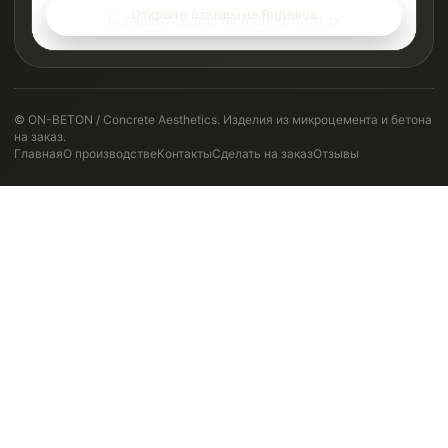
Открыть отзывы на Яндексе
© ON-BETON / Concrete Aesthetics. Изделия из микроцемента и бетона
на заказ.
Главная
О производстве
Контакты
Сделать на заказ
Отзывы