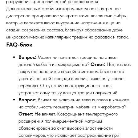
разрушения кристаллической решетки камня.
Дополнительным стабилизатором выступает внутреннее
дисперсное армирование ультратонкими волокнами фибры,
которые перехватывают внутренние напряжения еще на
стадии созревания состава, блокируя образование даже
микроскопических капиллярных трещин на фасадах и топах.
FAQ-блок
Вопрос:
Может ли появиться трещина на стыке
деталей мебели из микроцемента?
Ответ:
Нет, так как
покрытие наносится послойно методом бесшовного
укрытия по всей площади изделия, включая угловые
переходы. Отсутствие конструкционных швов
устраняет саму точку концентрации напряжений.
Вопрос:
Влияет ли включение теплых полов в комнате
на стабильность геометрии мебели из микробетона?
Ответ:
Не влияет. Коэффициент температурного
расширения полимерцементной матрицы
сбалансирован за счет высокой эластичности
сополимеров, что исключает растрескивание при