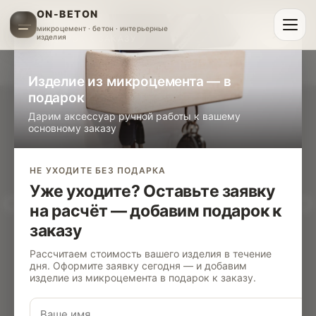
ON-BETON
микроцемент · бетон · интерьерные
×
изделия
ПОДАРОК К ЗАКАЗУ
Изделие из микроцемента — в
подарок
Дарим аксессуар ручной работы к вашему
основному заказу
НЕ УХОДИТЕ БЕЗ ПОДАРКА
Уже уходите? Оставьте заявку
на расчёт — добавим подарок к
заказу
Рассчитаем стоимость вашего изделия в течение
дня. Оформите заявку сегодня — и добавим
изделие из микроцемента в подарок к заказу.