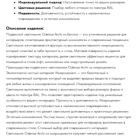
Индивидуальный подход:
Изготовление точно по вашим размерам.
Цветовые решения:
Подбор любого оттенка по палитре RAL.
Надежность:
Долговечность, устойчивость к механическим
повреждениям и эстетика минимализма.
Описание изделия:
Подвесной светильник Odense Archi из бетона — это утончённое решение для
интерьеров, сочетающее архитектурный минимализм и современные тенденции.
Светильник изготавливается вручную из высококачественного микроцемента,
который сочетает в себе прочность и стиль. Матовая поверхность изделия
подчёркивает текстуру материала, делая светильник эффектным акцентом для
помещений в стиле лофт, минимализм или индустриальный дизайн.
Преимущества подвесного светильника Odense Archi из микроцемента:
Экологически чистый материал: Микроцемент — это безопасный и
гипоаллергенный материал, который не выделяет вредных веществ и подходит
для любых жилых и коммерческих помещений. Индивидуальное исполнение:
Светильник выполняется на заказ с возможностью выбора размера, формы и
цвета по палитре RAL. Это позволяет адаптировать изделие под уникальные
особенности вашего интерьера. Прочность и долговечность: Микроцемент
отличается высокой устойчивостью к механическим повреждениям и
воздействию влаги, что делает светильник долговечным и практичным решением.
Эстетика минимализма: Чистые линии, строгая геометрия и натуральная текстура
материала делают этот светильник идеальным для интерьеров, выполненных в
современном стиле. Стильный выбор для современного интерьера
Светильник Odense Archi из микроцемента излучает мягкий рассеянный свет,