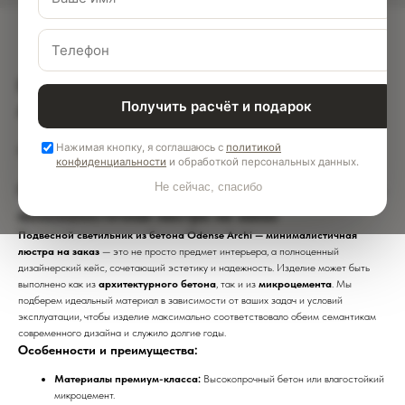
Подвесной светильник из бетона Odense
Получить расчёт и подарок
Archi — минималистичная люстра на заказ
Нажимая кнопку, я соглашаюсь с
политикой
8 120
р.
конфиденциальности
и обработкой персональных данных.
Подвесной светильник из бетона Odense Archi —
Не сейчас, спасибо
минималистичная люстра на заказ
Подвесной светильник из бетона Odense Archi — минималистичная
люстра на заказ
— это не просто предмет интерьера, а полноценный
дизайнерский кейс, сочетающий эстетику и надежность. Изделие может быть
выполнено как из
архитектурного бетона
, так и из
микроцемента
. Мы
подберем идеальный материал в зависимости от ваших задач и условий
эксплуатации, чтобы изделие максимально соответствовало обеим семантикам
современного дизайна и служило долгие годы.
Особенности и преимущества:
Материалы премиум-класса:
Высокопрочный бетон или влагостойкий
микроцемент.