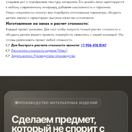
создавая уют и подчёркивая текстуру материала. Его дизайн легко адаптируется
к любому современному интерьеру, добавляя изысканность и гармонию.
Наши специалисты помогут вам подобрать оптимальные параметры, обсудить
детали заказа и гарантируют высокое качество исполнения.
Изготовление на заказ и расчет стоимости:
Каждый проект уникален. Для того чтобы получить точный расчет стоимости и
обсудить детали вашего проекта, пожалуйста, свяжитесь с нашей командой. Мы
готовы реализовать проект любой сложности.
👉
Для быстрого расчета стоимости звоните:
+7 906 418 8147
👉
Рассчитать стоимость изделия (Макс)
👉
Задать вопрос Руководителю производства
ПРОИЗВОДСТВО ИНТЕРЬЕРНЫХ ИЗДЕЛИЙ
Сделаем предмет,
который не спорит с