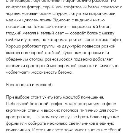
В интерьере лофт бетонный плафон обычно работает на
контрасте фактур: серый или графитовый бетон сочетают с
чёрным металлическим шнуром, латунным патроном или
медным цоколем лампы Эдисона с видимой нитью
накаливания. Такое сочетание — шероховатый бетон,
гладкий металл и тёплый свет — создаёт баланс между
грубым и уютным, на котором строится вся эстетика лофта.
Хорошо работают группы из двух-трёх подвесов разной
высоты над барной стойкой, кухонным островом или
обеденным столом: разновысокая подвеска добавляет
динамики просторной монохромной комнате и визуально
«облегчает» массивность бетона.
Расстановка и масштаб
При выборе стоит учитывать масштаб помещения.
Небольшой бетонный плафон может потеряться на фоне
кирпичной стены и высоких потолков, типичных для лофт-
пространств, — в этом случае лучше брать более крупные
формы или собирать несколько светильников в единую
композицию. Источник света тоже имеет значение: тёплый