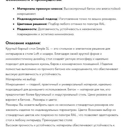
Материалы премиум-класса:
Высокопрочный бетон или влагостойкий
микроцемент.
Индивидуальный подход:
Изготовление точно по вашим размерам.
Цветовые решения:
Подбор любого оттенка по палитре RAL.
Надежность:
Долговечность, устойчивость к механическим
повреждениям и эстетика минимализма.
Описание изделия:
Круглый барный стол Simple SL — это стильное и элегантное решение для
интерьеров в стиле Loft и модерн. Благодаря своей круглой форме и
минималистичному дизайну, стол создаёт уютную атмосферу и идеально
подходит для домашних кухонь, баров и коммерческих помещений. Изделие
полностью выполнено из прочного бетона или микроцемента, что обеспечивает
высокую долговечность и устойчивость.
Материалы на выбор:
Микроцемент — гладкий, практичный и универсальный материал, идеально
подходящий для домашнего использования. Бетон — материал для тех, кто
предпочитает более брутальный и индустриальный стиль. Цена указана за
вариант в бетоне. . Размеры и цвета:
Размеры: Вы можете выбрать один из нескольких стандартных размеров или
заказать изделие по индивидуальным параметрам. Цвета: Возможен выбор из
стандартных цветов или покраска по палитре RAL , что позволяет адаптировать
стол к любому интерьеру. Преимущества стола:
Высокая прочность и устойчивость: материалы обеспечивают устойчивость к