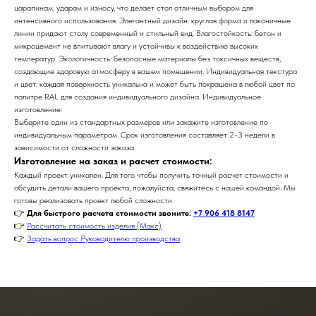
царапинам, ударам и износу, что делает стол отличным выбором для
интенсивного использования. Элегантный дизайн: круглая форма и лаконичные
линии придают столу современный и стильный вид. Влагостойкость: бетон и
микроцемент не впитывают влагу и устойчивы к воздействию высоких
температур. Экологичность: безопасные материалы без токсичных веществ,
создающие здоровую атмосферу в вашем помещении. Индивидуальная текстура
и цвет: каждая поверхность уникальна и может быть покрашена в любой цвет по
палитре RAL для создания индивидуального дизайна. Индивидуальное
изготовление:
Выберите один из стандартных размеров или закажите изготовление по
индивидуальным параметрам. Срок изготовления составляет 2-3 недели в
зависимости от сложности заказа.
Изготовление на заказ и расчет стоимости:
Каждый проект уникален. Для того чтобы получить точный расчет стоимости и
обсудить детали вашего проекта, пожалуйста, свяжитесь с нашей командой. Мы
готовы реализовать проект любой сложности.
👉
Для быстрого расчета стоимости звоните:
+7 906 418 8147
👉
Рассчитать стоимость изделия (Макс)
👉
Задать вопрос Руководителю производства