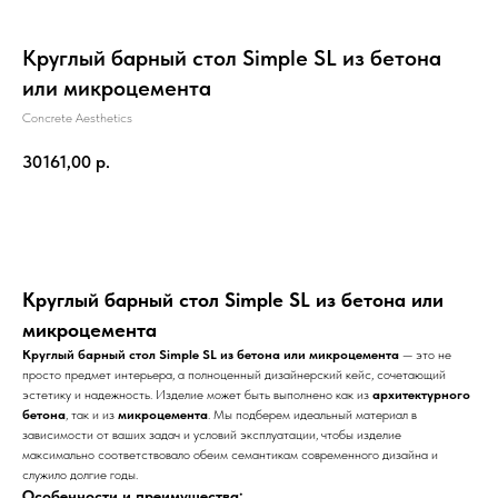
Круглый барный стол Simple SL из бетона
или микроцемента
Concrete Aesthetics
30161,00
р.
В корзину
Круглый барный стол Simple SL из бетона или
микроцемента
Круглый барный стол Simple SL из бетона или микроцемента
— это не
просто предмет интерьера, а полноценный дизайнерский кейс, сочетающий
эстетику и надежность. Изделие может быть выполнено как из
архитектурного
бетона
, так и из
микроцемента
. Мы подберем идеальный материал в
зависимости от ваших задач и условий эксплуатации, чтобы изделие
максимально соответствовало обеим семантикам современного дизайна и
служило долгие годы.
Особенности и преимущества: