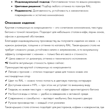
Индивидуальный подход:
Изготовление точно по вашим размерам.
Цветовые решения:
Подбор любого оттенка по палитре RAL.
Надежность:
Долговечность, устойчивость к механическим
повреждениям и эстетика минимализма.
Описание изделия:
Круглая столешница из микроцемента — это сочетание минимализма, текстуры
бетона и точной геометрии. Подходит для небольших столов в кафе, лаунж-зонах,
офисах и домашней обстановке.
Благодаря индивидуальному производству, вы получаете изделие на заказ — в
нужном диаметре, толщине и оттенке по каталогу RAL. Такая крышка стола не
требует сложного ухода, устойчива к влаге и загрязнениям, а по визуальному
эффекту соперничает с камнем — только без его веса и стоимости.
📌 Цена зависит от диаметра, оттенка и технического исполнения.
📲 Узнайте актуальную стоимость прямо сейчас:
Преимущества круглой столешницы из микроцемента:
✔ Лёгкая и прочная — отлично подходит даже для тонких ножек или
нестандартных опор
✔ Цвет по RAL — можно точно попасть в цветовую палитру интерьера
✔ Доступнее камня и HPL — при этом не уступает по внешнему виду
✔ Гладкая, но живая текстура — натуральный эффект архитектурного бетона
✔ Не боится воды и пятен — удобно в заведениях и активной среде
✔ Современно и самобытно — выглядит необычно, без лишнего декора
✔ Ручное производство — каждый стол уникален
Такая крышка стола отлично подойдёт для ресторанов, кофеен и коворкингов, где