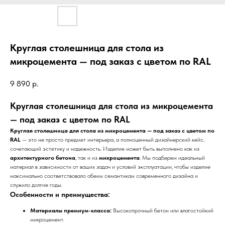
Круглая столешница для стола из
микроцемента — под заказ с цветом по RAL
9 890
р.
Круглая столешница для стола из микроцемента
— под заказ с цветом по RAL
Круглая столешница для стола из микроцемента — под заказ с цветом по
RAL
— это не просто предмет интерьера, а полноценный дизайнерский кейс,
сочетающий эстетику и надежность. Изделие может быть выполнено как из
архитектурного бетона
, так и из
микроцемента
. Мы подберем идеальный
материал в зависимости от ваших задач и условий эксплуатации, чтобы изделие
максимально соответствовало обеим семантикам современного дизайна и
служило долгие годы.
Особенности и преимущества:
Материалы премиум-класса:
Высокопрочный бетон или влагостойкий
микроцемент.