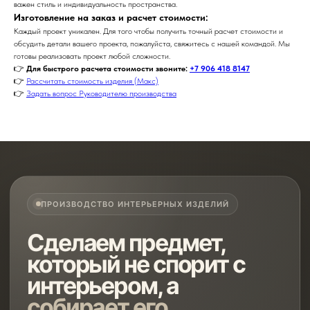
важен стиль и индивидуальность пространства.
Изготовление на заказ и расчет стоимости:
Каждый проект уникален. Для того чтобы получить точный расчет стоимости и
обсудить детали вашего проекта, пожалуйста, свяжитесь с нашей командой. Мы
готовы реализовать проект любой сложности.
👉
Для быстрого расчета стоимости звоните:
+7 906 418 8147
👉
Рассчитать стоимость изделия (Макс)
👉
Задать вопрос Руководителю производства
ПРОИЗВОДСТВО ИНТЕРЬЕРНЫХ ИЗДЕЛИЙ
Сделаем предмет,
который не спорит с
интерьером, а
собирает его
.