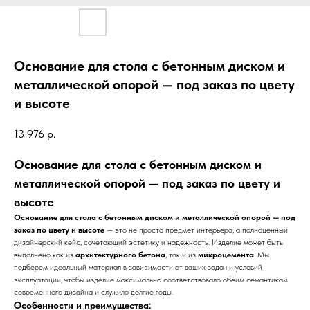
Основание для стола с бетонным диском и
металлической опорой — под заказ по цвету
и высоте
13 976
р.
Основание для стола с бетонным диском и
металлической опорой — под заказ по цвету и
высоте
Основание для стола с бетонным диском и металлической опорой — под
заказ по цвету и высоте
— это не просто предмет интерьера, а полноценный
дизайнерский кейс, сочетающий эстетику и надежность. Изделие может быть
выполнено как из
архитектурного бетона
, так и из
микроцемента
. Мы
подберем идеальный материал в зависимости от ваших задач и условий
эксплуатации, чтобы изделие максимально соответствовало обеим семантикам
современного дизайна и служило долгие годы.
Особенности и преимущества: