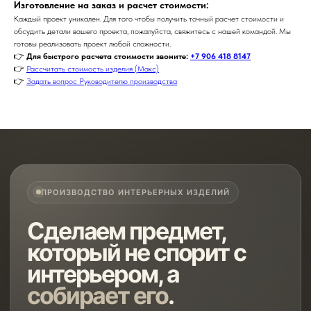
Изготовление на заказ и расчет стоимости:
Каждый проект уникален. Для того чтобы получить точный расчет стоимости и
обсудить детали вашего проекта, пожалуйста, свяжитесь с нашей командой. Мы
готовы реализовать проект любой сложности.
👉
Для быстрого расчета стоимости звоните:
+7 906 418 8147
👉
Рассчитать стоимость изделия (Макс)
👉
Задать вопрос Руководителю производства
ПРОИЗВОДСТВО ИНТЕРЬЕРНЫХ ИЗДЕЛИЙ
Сделаем предмет,
который не спорит с
интерьером, а
собирает его
.