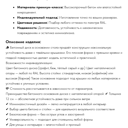
Материалы премиум-класса:
Высокопрочный бетон или влагостойкий
микроцемент.
Индивидуальный подход:
Изготовление точно по вашим размерам.
Цветовые решения:
Подбор любого оттенка по палитре RAL.
Надежность:
Долговечность, устойчивость к механическим
повреждениям и эстетика минимализма.
Описание изделия:
🪵 Бетонный диск в основании стола придаёт конструкции максимальную
устойчивость даже с тяжёлыми крышками. Его плоская форма с прямыми краями и
гладкой поверхностью делает модель эстетичной и практичной.
Возможности индивидуализации:
Цвет бетонного диска (графит, беж, тёплый серый и др.) Цвет металлической
опоры — любой по RAL Высота стойки: стандартная, низкая (кофейная) или
высокая (барная) Такое основание подходит под крышки из любых материалов и
устойчиво к уличным условиям.
💸 Стоимость рассчитывается в зависимости от параметров.
Преимущества бетонного основания-диска с металлической опорой: ✔ Толщина
12 см — абсолютная устойчивость даже при сильном ветре
✔ Минималистичный дизайн — легко интегрируется в любой интерьер
✔ Выбор цвета бетона и стойки — для идеального визуального соответствия
✔ Безопасная форма — без острых углов и заострений
✔ Универсальность — подходит для столешниц любой формы
✔ Для улицы и интерьера — влагостойкий и прочный