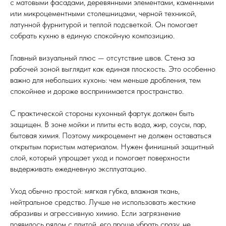
с матовыми фасадами, деревянными элементами, каменными
или микроцементными столешницами, черной техникой,
латунной фурнитурой и теплой подсветкой. Он помогает
собрать кухню в единую спокойную композицию.
Главный визуальный плюс — отсутствие швов. Стена за
рабочей зоной выглядит как единая плоскость. Это особенно
важно для небольших кухонь: чем меньше дробления, тем
спокойнее и дороже воспринимается пространство.
С практической стороны кухонный фартук должен быть
защищен. В зоне мойки и плиты есть вода, жир, соусы, пар,
бытовая химия. Поэтому микроцемент не должен оставаться
открытым пористым материалом. Нужен финишный защитный
слой, который упрощает уход и помогает поверхности
выдерживать ежедневную эксплуатацию.
Уход обычно простой: мягкая губка, влажная ткань,
нейтральное средство. Лучше не использовать жесткие
абразивы и агрессивную химию. Если загрязнение
появилось рядом с плитой, его проще убрать сразу, не