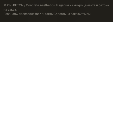
© ON-BETON / Concrete Aesthetics. Изделия из микроцемента и бетона
на заказ.
Главная
О производстве
Контакты
Сделать на заказ
Отзывы