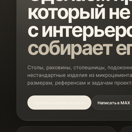
который не
с интерьеро
собирает е
Столы, раковины, столешницы, подоконни
нестандартные изделия из микроцемента
размерам, референсам и задачам проект
Сделать изделие на заказ
Написать в MAX