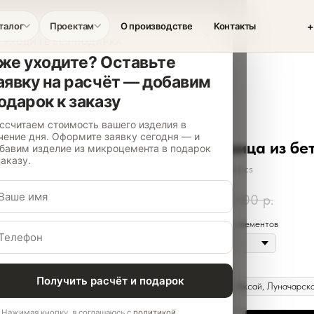
+
талог
Проектам
О производстве
Контакты
×
 УХОДИТЕ БЕЗ ПОДАРКА
же уходите? Оставьте
аявку на расчёт — добавим
одарок к заказу
ссчитаем стоимость вашего изделия в
чение дня. Оформите заявку сегодня — и
Салфетница из бе
бавим изделие из микроцемента в подарок
заказу.
Concrete Aesthetics
1 100
р.
1 300
р.
Цвет бетонных элементов
Белый
Доставка
Получить расчёт и подарок
Нажимая кнопку, я соглашаюсь с
политикой