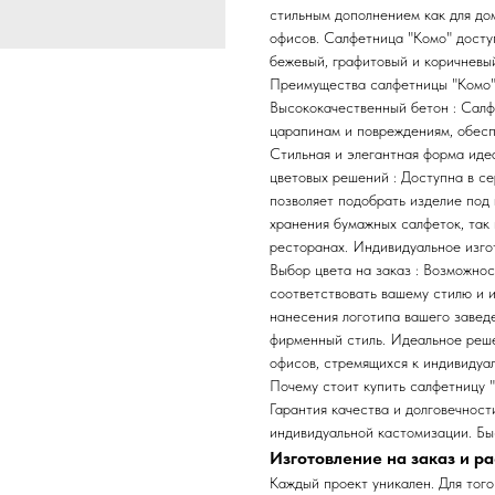
стильным дополнением как для дом
офисов. Салфетница "Комо" доступ
бежевый, графитовый и коричневы
Преимущества салфетницы "Комо"
Высококачественный бетон : Салфе
царапинам и повреждениям, обесп
Стильная и элегантная форма иде
цветовых решений : Доступна в се
позволяет подобрать изделие под
хранения бумажных салфеток, так 
ресторанах. Индивидуальное изго
Выбор цвета на заказ : Возможнос
соответствовать вашему стилю и и
нанесения логотипа вашего заведе
фирменный стиль. Идеальное реше
офисов, стремящихся к индивидуа
Почему стоит купить салфетницу 
Гарантия качества и долговечнос
индивидуальной кастомизации. Бы
Изготовление на заказ и ра
Каждый проект уникален. Для того