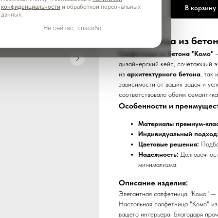
конфиденциальности
и обработкой персональных
В корзину
данных.
Не сейчас, спасибо
Салфетница из бетон
Салфетница из бетона "Комо"
—
дизайнерский кейс, сочетающий э
из
архитектурного бетона
, так 
зависимости от ваших задач и ус
соответствовало обеим семантика
Особенности и преимущест
Материалы премиум-клас
Индивидуальный подход
Цветовые решения:
Подбо
Надежность:
Долговечност
минимализма.
Описание изделия:
Элегантная салфетница "Комо" — 
Настольная салфетница "Комо" из
вашего интерьера. Благодаря про