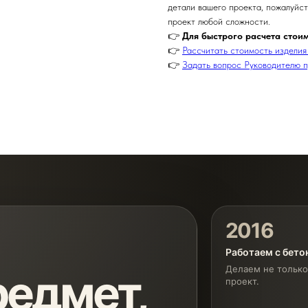
детали вашего проекта, пожалуйс
проект любой сложности.
👉
Для быстрого расчета стои
👉
Рассчитать стоимость изделия
👉
Задать вопрос Руководителю 
2016
Работаем с бет
Делаем не только
едмет,
проект.