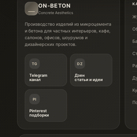
К
ON-BETON
Concrete Aesthetics
Ж
Производство изделий из микроцемента
О
и бетона для частных интерьеров, кафе,
салонов, офисов, шоурумов и
Б
дизайнерских проектов.
С
TG
DZ
Р
Telegram
Дзен
Д
канал
статьи и идеи
К
PI
П
Pinterest
подборки