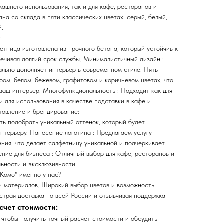
ашнего использования, так и для кафе, ресторанов и
на со склада в пяти классических цветах: серый, белый,
й.
:
тница изготовлена из прочного бетона, который устойчив к
ечивая долгий срок службы. Минималистичный дизайн :
ально дополняет интерьер в современном стиле. Пять
ром, белом, бежевом, графитовом и коричневом цветах, что
 ваш интерьер. Многофункциональность : Подходит как для
и для использования в качестве подставки в кафе и
товление и брендирование:
ть подобрать уникальный оттенок, который будет
нтерьеру. Нанесение логотипа : Предлагаем услугу
ния, что делает салфетницу уникальной и подчеркивает
ние для бизнеса : Отличный выбор для кафе, ресторанов и
льности и эксклюзивности.
"Комо" именно у нас?
ти материалов. Широкий выбор цветов и возможность
страя доставка по всей России и отзывчивая поддержка
счет стоимости:
 чтобы получить точный расчет стоимости и обсудить