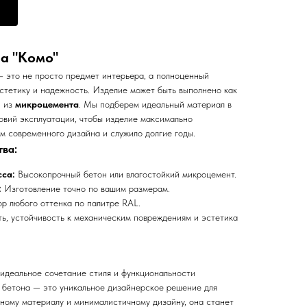
а "Комо"
 это не просто предмет интерьера, а полноценный
стетику и надежность. Изделие может быть выполнено как
и из
микроцемента
. Мы подберем идеальный материал в
ловий эксплуатации, чтобы изделие максимально
м современного дизайна и служило долгие годы.
ва:
са:
Высокопрочный бетон или влагостойкий микроцемент.
:
Изготовление точно по вашим размерам.
р любого оттенка по палитре RAL.
ь, устойчивость к механическим повреждениям и эстетика
идеальное сочетание стиля и функциональности
 бетона — это уникальное дизайнерское решение для
чному материалу и минималистичному дизайну, она станет