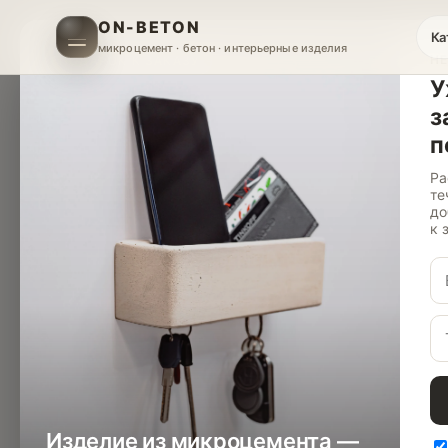
ON-BETON
Ка
микроцемент · бетон · интерьерные изделия
НЕ
ПОДАРОК К ЗАКАЗУ
У
з
п
Ра
те
до
к 
Изделие из микроцемента —