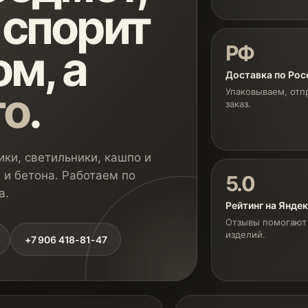
 спорит
РФ
м, а
Доставка по Рос
го
.
Упаковываем, отп
заказ.
ки, светильники, кашпо и
 и бетона. Работаем по
5.0
а.
Рейтинг на Янде
Отзывы помогают 
изделий.
+7 906 418-81-47