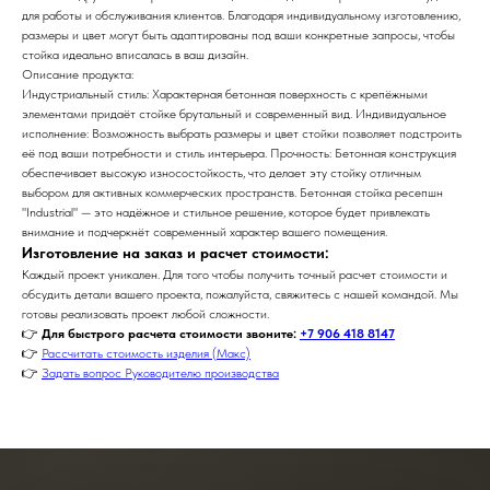
для работы и обслуживания клиентов. Благодаря индивидуальному изготовлению,
размеры и цвет могут быть адаптированы под ваши конкретные запросы, чтобы
стойка идеально вписалась в ваш дизайн.
Описание продукта:
Индустриальный стиль: Характерная бетонная поверхность с крепёжными
элементами придаёт стойке брутальный и современный вид. Индивидуальное
исполнение: Возможность выбрать размеры и цвет стойки позволяет подстроить
её под ваши потребности и стиль интерьера. Прочность: Бетонная конструкция
обеспечивает высокую износостойкость, что делает эту стойку отличным
выбором для активных коммерческих пространств. Бетонная стойка ресепшн
"Industrial" — это надёжное и стильное решение, которое будет привлекать
внимание и подчеркнёт современный характер вашего помещения.
Изготовление на заказ и расчет стоимости:
Каждый проект уникален. Для того чтобы получить точный расчет стоимости и
обсудить детали вашего проекта, пожалуйста, свяжитесь с нашей командой. Мы
готовы реализовать проект любой сложности.
👉
Для быстрого расчета стоимости звоните:
+7 906 418 8147
👉
Рассчитать стоимость изделия (Макс)
👉
Задать вопрос Руководителю производства