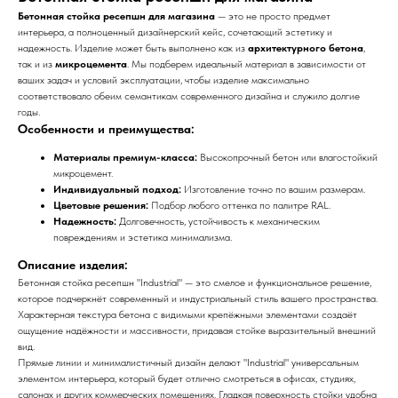
Бетонная стойка ресепшн для магазина
— это не просто предмет
интерьера, а полноценный дизайнерский кейс, сочетающий эстетику и
надежность. Изделие может быть выполнено как из
архитектурного бетона
,
так и из
микроцемента
. Мы подберем идеальный материал в зависимости от
ваших задач и условий эксплуатации, чтобы изделие максимально
соответствовало обеим семантикам современного дизайна и служило долгие
годы.
Особенности и преимущества:
Материалы премиум-класса:
Высокопрочный бетон или влагостойкий
микроцемент.
Индивидуальный подход:
Изготовление точно по вашим размерам.
Цветовые решения:
Подбор любого оттенка по палитре RAL.
Надежность:
Долговечность, устойчивость к механическим
повреждениям и эстетика минимализма.
Описание изделия:
Бетонная стойка ресепшн "Industrial" — это смелое и функциональное решение,
которое подчеркнёт современный и индустриальный стиль вашего пространства.
Характерная текстура бетона с видимыми крепёжными элементами создаёт
ощущение надёжности и массивности, придавая стойке выразительный внешний
вид.
Прямые линии и минималистичный дизайн делают "Industrial" универсальным
элементом интерьера, который будет отлично смотреться в офисах, студиях,
салонах и других коммерческих помещениях. Гладкая поверхность стойки удобна