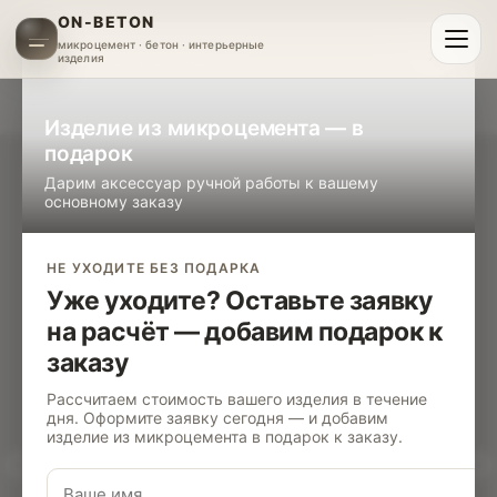
ON-BETON
микроцемент · бетон · интерьерные
×
изделия
ПОДАРОК К ЗАКАЗУ
Изделие из микроцемента — в
подарок
Дарим аксессуар ручной работы к вашему
основному заказу
НЕ УХОДИТЕ БЕЗ ПОДАРКА
Уже уходите? Оставьте заявку
на расчёт — добавим подарок к
заказу
Рассчитаем стоимость вашего изделия в течение
дня. Оформите заявку сегодня — и добавим
изделие из микроцемента в подарок к заказу.