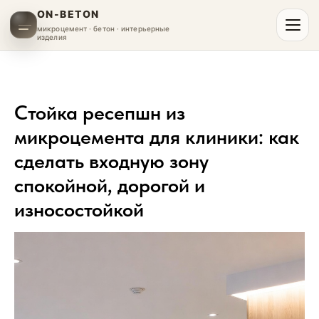
ON-BETON
микроцемент · бетон · интерьерные
изделия
Стойка ресепшн из
микроцемента для клиники: как
сделать входную зону
спокойной, дорогой и
износостойкой