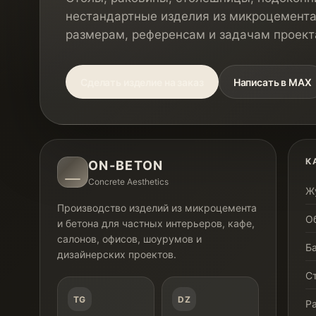
нестандартные изделия из микроцемента
размерам, референсам и задачам проект
Сделать изделие на заказ
Написать в MAX
К
ON-BETON
Concrete Aesthetics
Ж
Производство изделий из микроцемента
О
и бетона для частных интерьеров, кафе,
салонов, офисов, шоурумов и
Б
дизайнерских проектов.
С
TG
DZ
Р