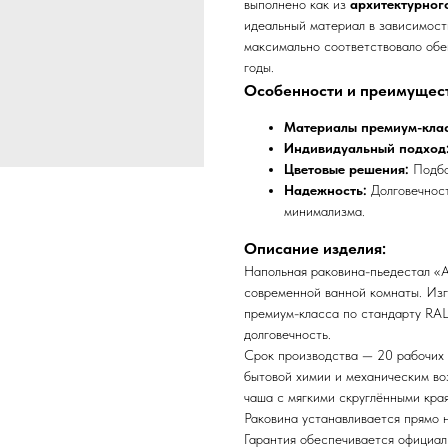
выполнено как из
архитектурног
идеальный материал в зависимости
максимально соответствовало обе
годы.
Особенности и преимущест
Материалы премиум-клас
Индивидуальный подход
Цветовые решения:
Подбо
Надежность:
Долговечност
минимализма.
Описание изделия:
Напольная раковина-пьедестал «Au
современной ванной комнаты. Изг
премиум-класса по стандарту RAL 
долговечность.
Срок производства — 20 рабочих 
бытовой химии и механическим во
чаша с мягкими скруглёнными кра
Раковина устанавливается прямо н
Гарантия обеспечивается официаль