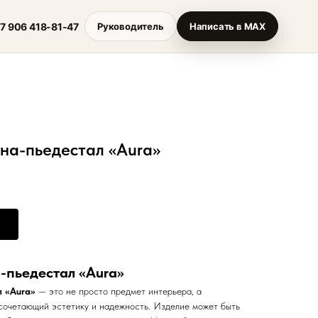
7 906 418-81-47
Руководитель
Написать в MAX
на-пьедестал «Aura»
-пьедестал «Aura»
 «Aura»
— это не просто предмет интерьера, а
сочетающий эстетику и надежность. Изделие может быть