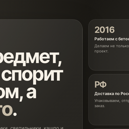
2016
Работаем с бет
Делаем не только
едмет,
проект.
 спорит
РФ
м, а
Доставка по Рос
го
.
Упаковываем, отп
заказ.
ки, светильники, кашпо и