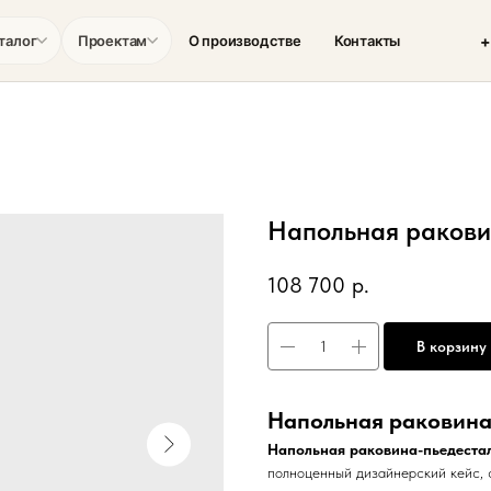
+
талог
Проектам
О производстве
Контакты
Напольная ракови
108 700
р.
В корзину
Напольная раковина
Напольная раковина-пьедестал
полноценный дизайнерский кейс, 