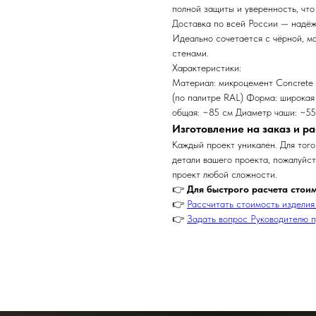
полной защиты и уверенность, что
Доставка по всей России — надёж
Идеально сочетается с чёрной, ма
стенами.
Характеристики:
Материал: микроцемент Concrete A
(по палитре RAL) Форма: широкая
общая: ~85 см Диаметр чаши: ~55–
Изготовление на заказ и ра
Каждый проект уникален. Для того
детали вашего проекта, пожалуйс
проект любой сложности.
👉
Для быстрого расчета стои
👉
Рассчитать стоимость изделия
👉
Задать вопрос Руководителю 