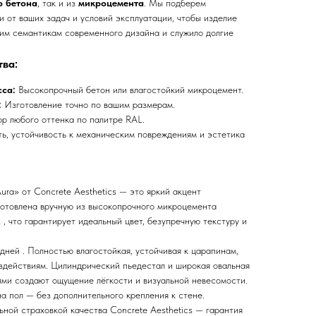
о бетона
, так и из
микроцемента
. Мы подберем
 от ваших задач и условий эксплуатации, чтобы изделие
им семантикам современного дизайна и служило долгие
ва:
са:
Высокопрочный бетон или влагостойкий микроцемент.
:
Изготовление точно по вашим размерам.
р любого оттенка по палитре RAL.
ь, устойчивость к механическим повреждениям и эстетика
ra» от Concrete Aesthetics — это яркий акцент
отовлена вручную из высокопрочного микроцемента
, что гарантирует идеальный цвет, безупречную текстуру и
дней . Полностью влагостойкая, устойчивая к царапинам,
здействиям. Цилиндрический пьедестал и широкая овальная
ями создают ощущение лёгкости и визуальной невесомости.
а пол — без дополнительного крепления к стене.
ной страховкой качества Concrete Aesthetics — гарантия