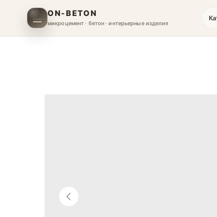
ON-BETON
Ка
микроцемент · бетон · интерьерные изделия