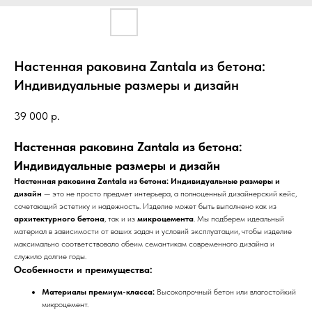
Настенная раковина Zantala из бетона:
Индивидуальные размеры и дизайн
39 000
р.
Настенная раковина Zantala из бетона:
Индивидуальные размеры и дизайн
Настенная раковина Zantala из бетона: Индивидуальные размеры и
дизайн
— это не просто предмет интерьера, а полноценный дизайнерский кейс,
сочетающий эстетику и надежность. Изделие может быть выполнено как из
архитектурного бетона
, так и из
микроцемента
. Мы подберем идеальный
материал в зависимости от ваших задач и условий эксплуатации, чтобы изделие
максимально соответствовало обеим семантикам современного дизайна и
служило долгие годы.
Особенности и преимущества:
Материалы премиум-класса:
Высокопрочный бетон или влагостойкий
микроцемент.