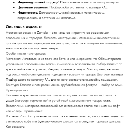
Индивидуальный подход:
Изготовление точно по вашим размерам.
Цветовые решения:
Подбор любого оттенка по палитре RAL.
Надежность:
Долговечность, устойчивость к механическим
повреждениям и эстетика минимализма.
Описание изделия:
Настенная раковина Zantala — это изящное и практичное решение для
современных интерьеров. Легкость конструкции и стильный минималистичный
дизайн делают ее подходящей как для дома, так и для коммерческих помещений,
таких как кафе или торговые центры.
Особенности и материалы:
Материал: Изготовлена из прочного бетона или микроцемента. Оба материала
устойчивы к повреждениям, влаге и химическим воздействиям. Выбор зависит от
требований вашего проекта. Индивидуальные размеры: Мы создаем раковины
под заказ, чтобы они идеально подходили к вашему интерьеру. Цветовая палитра:
Подбор цвета по каталогу RAL для точного соответствия дизайну помещения.
Текстура: Гладкая и полированная или грубая бетонная фактура — выбор за вами.
Преимущества:
Настенное крепление экономит место и создает эффект легкости. Легкость
ухода благодаря герметичной и устойчивой к загрязнениям поверхности.
Экологичный материал, подходящий для интерьеров в стилях минимализм, лофт
или модерн. Применение:
Раковина Zantala гармонично впишется в ванные комнаты дома, станет акцентом
в интерьере кафе или функциональным элементом в санузлах торговых центров.
Как заказать: