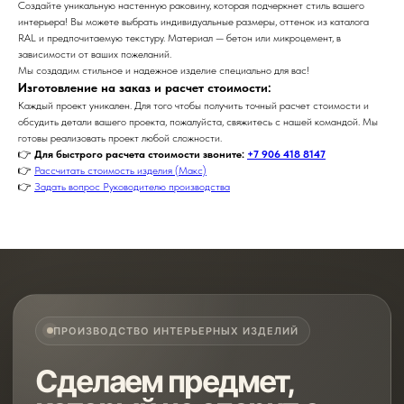
Создайте уникальную настенную раковину, которая подчеркнет стиль вашего
интерьера! Вы можете выбрать индивидуальные размеры, оттенок из каталога
RAL и предпочитаемую текстуру. Материал — бетон или микроцемент, в
зависимости от ваших пожеланий.
Мы создадим стильное и надежное изделие специально для вас!
Изготовление на заказ и расчет стоимости:
Каждый проект уникален. Для того чтобы получить точный расчет стоимости и
обсудить детали вашего проекта, пожалуйста, свяжитесь с нашей командой. Мы
готовы реализовать проект любой сложности.
👉
Для быстрого расчета стоимости звоните:
+7 906 418 8147
👉
Рассчитать стоимость изделия (Макс)
👉
Задать вопрос Руководителю производства
ПРОИЗВОДСТВО ИНТЕРЬЕРНЫХ ИЗДЕЛИЙ
Сделаем предмет,