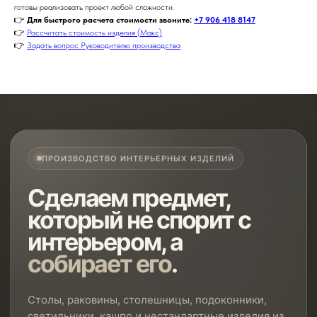
готовы реализовать проект любой сложности.
👉
Для быстрого расчета стоимости звоните:
+7 906 418 8147
👉
Рассчитать стоимость изделия (Макс)
👉
Задать вопрос Руководителю производства
ПРОИЗВОДСТВО ИНТЕРЬЕРНЫХ ИЗДЕЛИЙ
Сделаем предмет,
который не спорит с
интерьером, а
собирает его
.
Столы, раковины, столешницы, подоконники,
светильники, кашпо и нестандартные изделия из