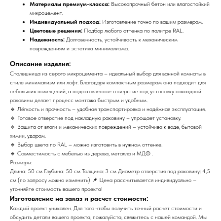
Материалы премиум-класса:
Высокопрочный бетон или влагостойкий
микроцемент.
Индивидуальный подход:
Изготовление точно по вашим размерам.
Цветовые решения:
Подбор любого оттенка по палитре RAL.
Надежность:
Долговечность, устойчивость к механическим
повреждениям и эстетика минимализма.
Описание изделия:
Столешница из серого микроцемента – идеальный выбор для ванной комнаты в
стиле минимализм или лофт. Благодаря компактным размерам она подходит для
небольших помещений, а подготовленное отверстие под установку накладной
раковины делает процесс монтажа быстрым и удобным.
🔹 Лёгкость и прочность – удобная транспортировка и надёжная эксплуатация.
🔹 Готовое отверстие под накладную раковину – упрощает установку.
🔹 Защита от влаги и механических повреждений – устойчива к воде, бытовой
химии, ударам.
🔹 Выбор цвета по RAL – можно изготовить в нужном оттенке.
🔹 Совместимость с мебелью из дерева, металла и МДФ .
Размеры:
Длина: 50 см Глубина: 50 см Толщина: 3 см Диаметр отверстия под раковину: 4,5
см (по запросу можно изменить) 📌 Цена рассчитывается индивидуально –
уточняйте стоимость вашего проекта!
Изготовление на заказ и расчет стоимости:
Каждый проект уникален. Для того чтобы получить точный расчет стоимости и
обсудить детали вашего проекта, пожалуйста, свяжитесь с нашей командой. Мы