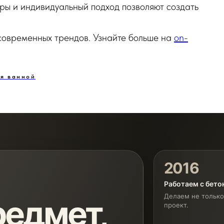
ры и индивидуальный подход позволяют создать
 современных трендов. Узнайте больше на
on-
ля ванной
2016
Работаем с бет
Делаем не только
едмет,
проект.