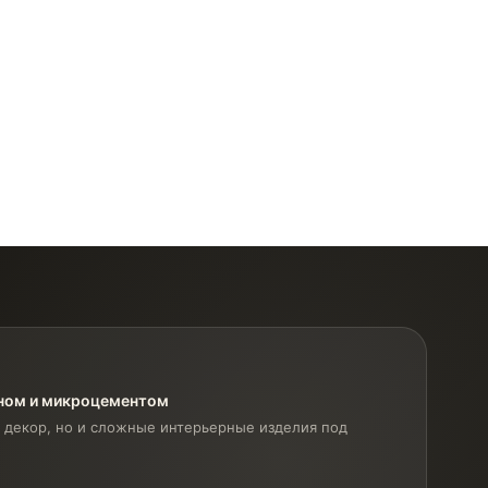
оном и микроцементом
 декор, но и сложные интерьерные изделия под