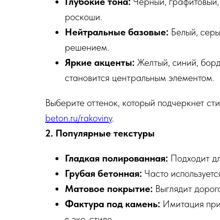
Глубокие тона:
Черный, графитовый,
роскоши.
Нейтральные базовые:
Белый, серы
решением.
Яркие акценты:
Желтый, синий, борд
становится центральным элементом.
Выберите оттенок, который подчеркнет ст
beton.ru/rakoviny
.
2. Популярные текстуры
Гладкая полированная:
Подходит дл
Грубая бетонная:
Часто используется
Матовое покрытие:
Выглядит дорого
Фактура под камень:
Имитация при
в эко-стиле.