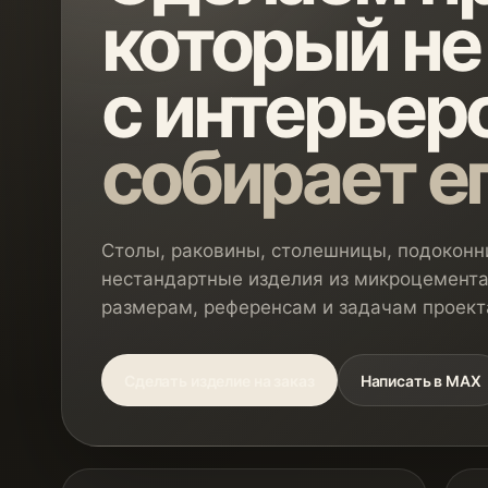
который не
с интерьеро
собирает е
Столы, раковины, столешницы, подоконни
нестандартные изделия из микроцемента
размерам, референсам и задачам проект
Сделать изделие на заказ
Написать в MAX