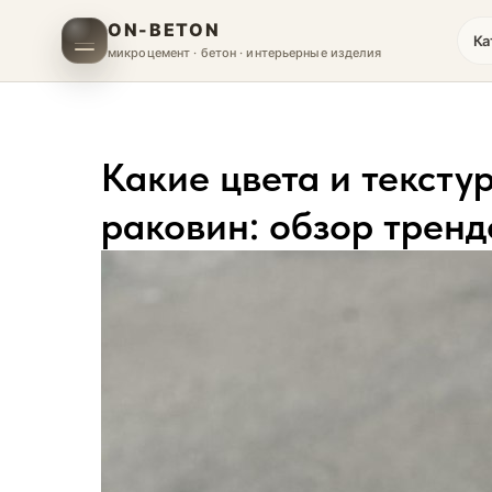
ON-BETON
Ка
микроцемент · бетон · интерьерные изделия
Какие цвета и тексту
раковин: обзор тренд