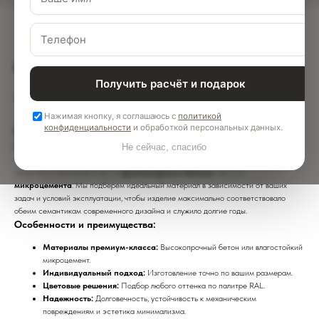
Обеденный стол Sculpt Oval
Получить расчёт и подарок
138 000
р.
Нажимая кнопку, я соглашаюсь с
политикой
конфиденциальности
и обработкой персональных данных.
Обеденный стол Sculpt Oval
Обеденный стол Sculpt Oval
— это не просто предмет интерьера, а
Не сейчас, спасибо
полноценный дизайнерский кейс, сочетающий эстетику и надежность. Изделие
может быть выполнено как из
архитектурного бетона
, так и из
микроцемента
. Мы подберем идеальный материал в зависимости от ваших
задач и условий эксплуатации, чтобы изделие максимально соответствовало
обеим семантикам современного дизайна и служило долгие годы.
Особенности и преимущества:
Материалы премиум-класса:
Высокопрочный бетон или влагостойкий
микроцемент.
Индивидуальный подход:
Изготовление точно по вашим размерам.
Цветовые решения:
Подбор любого оттенка по палитре RAL.
Надежность:
Долговечность, устойчивость к механическим
повреждениям и эстетика минимализма.