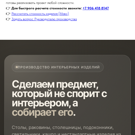
готовы реализовать проект любой сложности.
👉
Для быстрого расчета стоимости звоните:
+7 906 418 8147
👉
Рассчитать стоимость изделия (Макс)
👉
Задать вопрос Руководителю производства
ПРОИЗВОДСТВО ИНТЕРЬЕРНЫХ ИЗДЕЛИЙ
Сделаем предмет,
который не спорит с
интерьером, а
собирает его
.
Столы, раковины, столешницы, подоконники,
светильники, кашпо и нестандартные изделия из