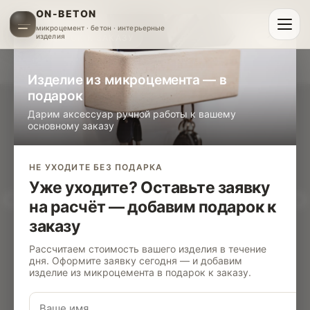
ON-BETON
микроцемент · бетон · интерьерные
×
изделия
ПОДАРОК К ЗАКАЗУ
Изделие из микроцемента — в
подарок
Дарим аксессуар ручной работы к вашему
основному заказу
НЕ УХОДИТЕ БЕЗ ПОДАРКА
Уже уходите? Оставьте заявку
на расчёт — добавим подарок к
заказу
Рассчитаем стоимость вашего изделия в течение
дня. Оформите заявку сегодня — и добавим
изделие из микроцемента в подарок к заказу.