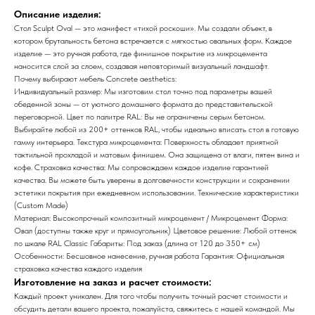
Описание изделия:
Стол Sculpt Oval — это манифест «тихой роскоши». Мы создали объект, в
котором брутальность бетона встречается с мягкостью овальных форм. Каждое
изделие — это ручная работа, где финишное покрытие из микроцемента
наносится слой за слоем, создавая неповторимый визуальный ландшафт.
Почему выбирают мебель Concrete aesthetics:
Индивидуальный размер: Мы изготовим стол точно под параметры вашей
обеденной зоны — от уютного домашнего формата до представительской
переговорной. Цвет по палитре RAL: Вы не ограничены серым бетоном.
Выбирайте любой из 200+ оттенков RAL, чтобы идеально вписать стол в готовую
гамму интерьера. Текстура микроцемента: Поверхность обладает приятной
тактильной прохладой и матовым финишем. Она защищена от влаги, пятен вина и
кофе. Страховка качества: Мы сопровождаем каждое изделие гарантией
качества. Вы можете быть уверены в долговечности конструкции и сохранении
эстетики покрытия при ежедневном использовании. Технические характеристики
(Custom Made)
Материал: Высокопрочный композитный микроцемент / Микроцемент Форма:
Овал (доступны также круг и прямоугольник) Цветовое решение: Любой оттенок
по шкале RAL Classic Габариты: Под заказ (длина от 120 до 350+ см)
Особенности: Бесшовное нанесение, ручная работа Гарантия: Официальная
страховка качества каждого изделия
Изготовление на заказ и расчет стоимости:
Каждый проект уникален. Для того чтобы получить точный расчет стоимости и
обсудить детали вашего проекта, пожалуйста, свяжитесь с нашей командой. Мы