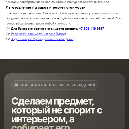
поможем подобрать идеальное сочетание фактур для вашего интерьера.
Изготовление на заказ и расчет стоимости:
Каждый проект уникален. Для того чтобы получить точный расчет стоимости и
обсудить детали вашего проекта, пожалуйста, свяжитесь с нашей командой. Мы
готовы реализовать проект любой сложности.
👉
Для быстрого расчета стоимости звоните:
+7 906 418 8147
👉
Рассчитать стоимость изделия (Макс)
👉
Задать вопрос Руководителю производства
ПРОИЗВОДСТВО ИНТЕРЬЕРНЫХ ИЗДЕЛИЙ
Сделаем предмет,
который не спорит с
интерьером, а
собирает его
.