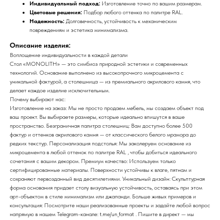
Индивидуальный подход:
Изготовление точно по вашим размерам.
Цветовые решения:
Подбор любого оттенка по палитре RAL.
Надежность:
Долговечность, устойчивость к механическим
повреждениям и эстетика минимализма.
Описание изделия:
Воплощение индивидуальности в каждой детали
Стол «MONOLITH» — это симбиоз природной эстетики и современных
технологий. Основание выполнено из высокопрочного микроцемента с
уникальной фактурой, а столешница — из премиального акрилового камня, что
делает каждое изделие исключительным.
Почему выбирают нас:
Изготовление на заказ: Мы не просто продаем мебель, мы создаем объект под
ваш проект. Вы выбираете размеры, которые идеально впишутся в ваше
пространство. Безграничная палитра столешниц: Вам доступно более 500
фактур и оттенков акрилового камня — от классического белого мрамора до
редких текстур. Персонализация подстолья: Мы заколеруем основание из
микроцемента в любой оттенок по палитре RAL , чтобы добиться идеального
сочетания с вашим декором. Премиум качество: Используем только
сертифицированные материалы. Поверхности устойчивы к влаге, пятнам и
сохраняют первозданный вид десятилетиями. Уникальный дизайн: Скульптурная
форма основания придает столу визуальную устойчивость, оставаясь при этом
арт-объектом в стиле минимализм или джапанди. Больше живых примеров и
консультация: Посмотрите наши реализованные проекты и задайте любой вопрос
напрямую в нашем Telegram-канале: t.me/un_format . Пишите в директ — мы