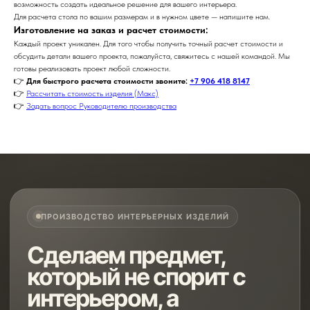
возможность создать идеальное решение для вашего интерьера.
Для расчета стола по вашим размерам и в нужном цвете — напишите нам.
Изготовление на заказ и расчет стоимости:
Каждый проект уникален. Для того чтобы получить точный расчет стоимости и
обсудить детали вашего проекта, пожалуйста, свяжитесь с нашей командой. Мы
готовы реализовать проект любой сложности.
👉
Для быстрого расчета стоимости звоните:
+7 906 418 8147
👉
Рассчитать стоимость изделия (Макс)
👉
Задать вопрос Руководителю производства
ПРОИЗВОДСТВО ИНТЕРЬЕРНЫХ ИЗДЕЛИЙ
Сделаем предмет,
который не спорит с
интерьером, а