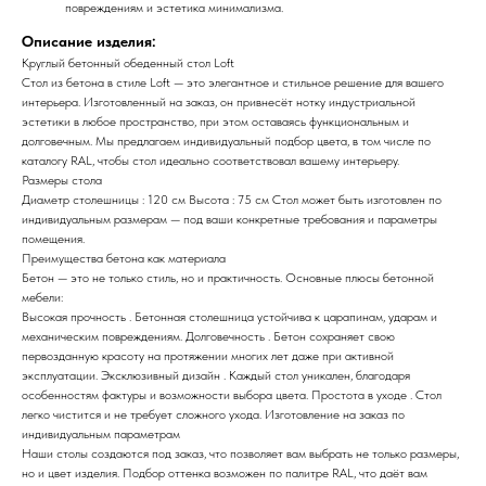
повреждениям и эстетика минимализма.
Описание изделия:
Круглый бетонный обеденный стол Loft
Стол из бетона в стиле Loft — это элегантное и стильное решение для вашего
интерьера. Изготовленный на заказ, он привнесёт нотку индустриальной
эстетики в любое пространство, при этом оставаясь функциональным и
долговечным. Мы предлагаем индивидуальный подбор цвета, в том числе по
каталогу RAL, чтобы стол идеально соответствовал вашему интерьеру.
Размеры стола
Диаметр столешницы : 120 см Высота : 75 см Стол может быть изготовлен по
индивидуальным размерам — под ваши конкретные требования и параметры
помещения.
Преимущества бетона как материала
Бетон — это не только стиль, но и практичность. Основные плюсы бетонной
мебели:
Высокая прочность . Бетонная столешница устойчива к царапинам, ударам и
механическим повреждениям. Долговечность . Бетон сохраняет свою
первозданную красоту на протяжении многих лет даже при активной
эксплуатации. Эксклюзивный дизайн . Каждый стол уникален, благодаря
особенностям фактуры и возможности выбора цвета. Простота в уходе . Стол
легко чистится и не требует сложного ухода. Изготовление на заказ по
индивидуальным параметрам
Наши столы создаются под заказ, что позволяет вам выбрать не только размеры,
но и цвет изделия. Подбор оттенка возможен по палитре RAL, что даёт вам