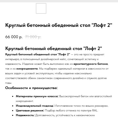
Круглый бетонный обеденный стол "Лофт 2"
66 000
р.
71 000
р.
Круглый бетонный обеденный стол "Лофт 2"
Круглый бетонный обеденный стол "Лофт 2"
— это не просто предмет
интерьера, а полноценный дизайнерский кейс, сочетающий эстетику и
надежность. Изделие может быть выполнено как из
архитектурного бетона
,
так и из
микроцемента
. Мы подберем идеальный материал в зависимости от
ваших задач и условий эксплуатации, чтобы изделие максимально
соответствовало обеим семантикам современного дизайна и служило долгие
годы.
Особенности и преимущества:
Материалы премиум-класса:
Высокопрочный бетон или влагостойкий
микроцемент.
Индивидуальный подход:
Изготовление точно по вашим размерам.
Цветовые решения:
Подбор любого оттенка по палитре RAL.
Надежность:
Долговечность, устойчивость к механическим