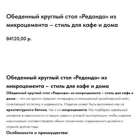
Обеденный круглый стол «Редондо» из
микроцемента – стиль для кафе и дома
84120,00
р.
В корзину
Обеденный круглый стол «Редондо» из
микроцемента – стиль для кафе и дома
Обеденный круглый стол «Редондо» из микроцемента – стиль для кафе и
дома
— это не просто предмет интерьера, а полноценный дизайнерский кейс,
сочетающий эстетику и надежность. Изделие может быть выполнено как из
архитектурного бетона
, так и из
микроцемента
. Мы подберем идеальный
материал в зависимости от ваших задач и условий эксплуатации, чтобы изделие
максимально соответствовало обеим семантикам современного дизайна и
служило долгие годы.
Особенности и преимущества: