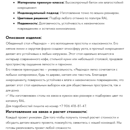
Материалы премиум-класса:
Высокопрочный бетон или влагостойкий
микроцемент.
Индивидуальный подход:
Изготовление точно по вашим размерам.
Цветовые решения:
Подбор любого оттенка по палитре RAL.
Надежность:
Долговечность, устойчивость к механическим
повреждениям и эстетика минимализма.
Описание изделия:
Обеденный стол «Редондо» – это воплощение простоты и изысканности. Его
мягкие линии и округлая форма создают атмосферу уюта, а прочный микроцемент
делает его устойчивым к любым нагрузкам. Этот стол идеально впишется в
интерьер современного кафе, стильной кухни или небольшой столовой, придавая
пространству ощущение легкости и гармонии.
Его главное преимущество – универсальность. «Редондо» легко сочетается с
любыми материалами, будь то дерево, металл или текстиль. Благодаря
микроцементу, поверхность устойчива к влаге и механическим повреждениям, что
делает этот стол идеальным выбором как для общественных пространств, так и
для дома.
✅ Мы изготавливаем столы на заказ в нужном вам размере и подбираем цвет по
каталогу RAL.
Для подробностей пишите на номер +7 906 418-81-47.
Изготовление на заказ и расчет стоимости:
Каждый проект уникален. Для того чтобы получить точный расчет стоимости и
обсудить детали вашего проекта, пожалуйста, свяжитесь с нашей командой. Мы
готовы реализовать проект любой сложности.