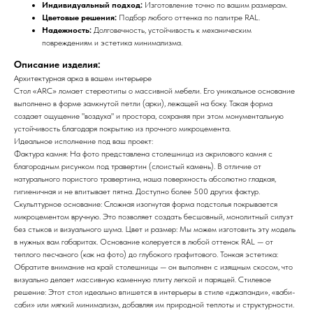
Индивидуальный подход:
Изготовление точно по вашим размерам.
Цветовые решения:
Подбор любого оттенка по палитре RAL.
Надежность:
Долговечность, устойчивость к механическим
повреждениям и эстетика минимализма.
Описание изделия:
Архитектурная арка в вашем интерьере
Стол «ARC» ломает стереотипы о массивной мебели. Его уникальное основание
выполнено в форме замкнутой петли (арки), лежащей на боку. Такая форма
создает ощущение "воздуха" и простора, сохраняя при этом монументальную
устойчивость благодаря покрытию из прочного микроцемента.
Идеальное исполнение под ваш проект:
Фактура камня: На фото представлена столешница из акрилового камня с
благородным рисунком под травертин (слоистый камень). В отличие от
натурального пористого травертина, наша поверхность абсолютно гладкая,
гигиеничная и не впитывает пятна. Доступно более 500 других фактур.
Скульптурное основание: Сложная изогнутая форма подстолья покрывается
микроцементом вручную. Это позволяет создать бесшовный, монолитный силуэт
без стыков и визуального шума. Цвет и размер: Мы можем изготовить эту модель
в нужных вам габаритах. Основание колеруется в любой оттенок RAL — от
теплого песчаного (как на фото) до глубокого графитового. Тонкая эстетика:
Обратите внимание на край столешницы — он выполнен с изящным скосом, что
визуально делает массивную каменную плиту легкой и парящей. Стилевое
решение: Этот стол идеально впишется в интерьеры в стиле «джапанди», «ваби-
саби» или мягкий минимализм, добавляя им природной теплоты и структурности.