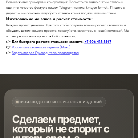
Больше живых примеров и консультация: Посмотрите видео с этим столом и
оцените качество фактур в нашем Telegram-канале: t.me/un_format . Пишите в
директ — мы поможем подобрать оттенок камня под ваш пол или стены.
Изготовление на заказ и расчет стоимости:
Каждый проект уникален. Для того чтобы получить точный расчет стоимости и
обсудить детали вашего проекта, пожалуйста, свяжитесь с нашей командой. Мы
готовы реализовать проект любой сложности.
👉
Для быстрого расчета стоимости звоните:
+7 906 418 8147
👉
Рассчитать стоимость изделия (Макс)
👉
Задать вопрос Руководителю производства
ПРОИЗВОДСТВО ИНТЕРЬЕРНЫХ ИЗДЕЛИЙ
Сделаем предмет,
который не спорит с