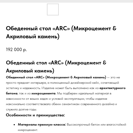
Обеденный стол «ARC» (Микроцемент &
Акриловый камень)
192 000
р.
Обеденный стол «ARC» (Микроцемент &
Акриловый камень)
Обеденный стол «ARC» (Микроцемент & Акриловый камень)
— это не
просто предмет интерьера, а полноценный дизайнерский кейс, сочетающий
эстетику и надежность. Изделие может быть выполнено как из
архитектурного
бетона
, так и из
микроцемента
. Мы подберем идеальный материал в
зависимости от ваших задач и условий эксплуатации, чтобы изделие
максимально соответствовало обеим семантикам современного дизайна и
служило долгие годы.
Особенности и преимущества:
Материалы премиум-класса:
Высокопрочный бетон или влагостойкий
микроцемент.