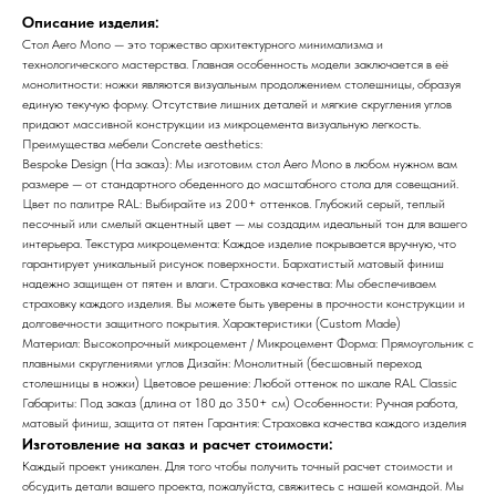
Описание изделия:
Стол Aero Mono — это торжество архитектурного минимализма и
технологического мастерства. Главная особенность модели заключается в её
монолитности: ножки являются визуальным продолжением столешницы, образуя
единую текучую форму. Отсутствие лишних деталей и мягкие скругления углов
придают массивной конструкции из микроцемента визуальную легкость.
Преимущества мебели Concrete aesthetics:
Bespoke Design (На заказ): Мы изготовим стол Aero Mono в любом нужном вам
размере — от стандартного обеденного до масштабного стола для совещаний.
Цвет по палитре RAL: Выбирайте из 200+ оттенков. Глубокий серый, теплый
песочный или смелый акцентный цвет — мы создадим идеальный тон для вашего
интерьера. Текстура микроцемента: Каждое изделие покрывается вручную, что
гарантирует уникальный рисунок поверхности. Бархатистый матовый финиш
надежно защищен от пятен и влаги. Страховка качества: Мы обеспечиваем
страховку каждого изделия. Вы можете быть уверены в прочности конструкции и
долговечности защитного покрытия. Характеристики (Custom Made)
Материал: Высокопрочный микроцемент / Микроцемент Форма: Прямоугольник с
плавными скруглениями углов Дизайн: Монолитный (бесшовный переход
столешницы в ножки) Цветовое решение: Любой оттенок по шкале RAL Classic
Габариты: Под заказ (длина от 180 до 350+ см) Особенности: Ручная работа,
матовый финиш, защита от пятен Гарантия: Страховка качества каждого изделия
Изготовление на заказ и расчет стоимости:
Каждый проект уникален. Для того чтобы получить точный расчет стоимости и
обсудить детали вашего проекта, пожалуйста, свяжитесь с нашей командой. Мы