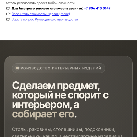
готовы реализовать проект любой сложности.
👉
Для быстрого расчета стоимости звоните:
+7 906 418 8147
👉
Рассчитать стоимость изделия (Макс)
👉
Задать вопрос Руководителю производства
ПРОИЗВОДСТВО ИНТЕРЬЕРНЫХ ИЗДЕЛИЙ
Сделаем предмет,
который не спорит с
интерьером, а
собирает его
.
Столы, раковины, столешницы, подоконники,
светильники, кашпо и нестандартные изделия из