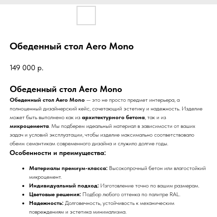
Обеденный стол Aero Mono
149 000
р.
Обеденный стол Aero Mono
Обеденный стол Aero Mono
— это не просто предмет интерьера, а
полноценный дизайнерский кейс, сочетающий эстетику и надежность. Изделие
может быть выполнено как из
архитектурного бетона
, так и из
микроцемента
. Мы подберем идеальный материал в зависимости от ваших
задач и условий эксплуатации, чтобы изделие максимально соответствовало
обеим семантикам современного дизайна и служило долгие годы.
Особенности и преимущества:
Материалы премиум-класса:
Высокопрочный бетон или влагостойкий
микроцемент.
Индивидуальный подход:
Изготовление точно по вашим размерам.
Цветовые решения:
Подбор любого оттенка по палитре RAL.
Надежность:
Долговечность, устойчивость к механическим
повреждениям и эстетика минимализма.