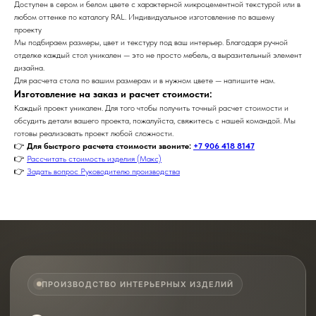
Доступен в сером и белом цвете с характерной микроцементной текстурой или в
любом оттенке по каталогу RAL. Индивидуальное изготовление по вашему
проекту
Мы подбираем размеры, цвет и текстуру под ваш интерьер. Благодаря ручной
отделке каждый стол уникален — это не просто мебель, а выразительный элемент
дизайна.
Для расчета стола по вашим размерам и в нужном цвете — напишите нам.
Изготовление на заказ и расчет стоимости:
Каждый проект уникален. Для того чтобы получить точный расчет стоимости и
обсудить детали вашего проекта, пожалуйста, свяжитесь с нашей командой. Мы
готовы реализовать проект любой сложности.
👉
Для быстрого расчета стоимости звоните:
+7 906 418 8147
👉
Рассчитать стоимость изделия (Макс)
👉
Задать вопрос Руководителю производства
ПРОИЗВОДСТВО ИНТЕРЬЕРНЫХ ИЗДЕЛИЙ