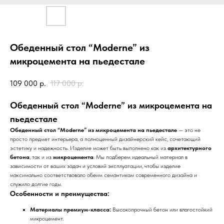
Обеденный стол “Moderne” из
микроцемента на пьедестале
109 000
р.
117 000
р.
Обеденный стол “Moderne” из микроцемента на
пьедестале
Обеденный стол “Moderne” из микроцемента на пьедестале
— это не
просто предмет интерьера, а полноценный дизайнерский кейс, сочетающий
эстетику и надежность. Изделие может быть выполнено как из
архитектурного
бетона
, так и из
микроцемента
. Мы подберем идеальный материал в
зависимости от ваших задач и условий эксплуатации, чтобы изделие
максимально соответствовало обеим семантикам современного дизайна и
служило долгие годы.
Особенности и преимущества:
Материалы премиум-класса:
Высокопрочный бетон или влагостойкий
микроцемент.