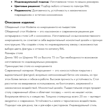
Индивидуальный подход:
Изготовление точно по вашим размерам.
Цветовые решения:
Подбор любого оттенка по палитре RAL.
Надежность:
Долговечность, устойчивость к механическим
повреждениям и эстетика минимализма.
Описание изделия:
Обеденный стол Moderne из микроцемента на пьедестале
Обеденный стол Moderne — это изысканное и современное решение для
интерьеров в стиле Loft и минимализм. Изготовленный из высококачественного
микроцемента, он сочетает в себе выразительный монолитный дизайн и прочную
конструкцию. Мы создаём столы по индивидуальному заказу с возможностью
выбора цвета, фактуры и оттенка по каталогу RAL.
Размеры стола
Длина: 180 см Ширина: 90 см Высота: 75 см При необходимости возможное
изготовление по индивидуальным размерам.
Преимущества стола из микроцемента
Современный материал. Микроцемент — это износостойкое покрытие с
выразительной фактурой, визуально напоминающей бетон или камень, но при
этом более легкое и гибкое в работе. Высокая прочность и устойчивость. Стол
рассчитан на ежедневное использование, не боится влаги, загрязнений и
механических воздействий. Монолитный дизайн. Пьедестальная опора придает
столу современный облик и облегчает посадку — ничто не мешает ногам.
Визуальная лёгкость и изящество. Толщина столешницы всего 20 мм — выглядит
аккуратно и современно. Устойчивость к влаге и термическим воздействиям.
Подходит как для дома, так и для кафе и ресторанов. Индивидуальный стиль.