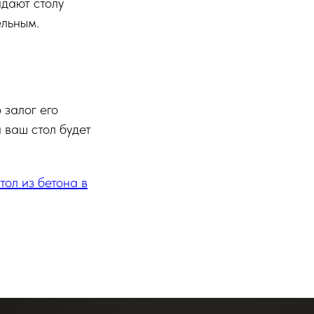
идают столу
ельным.
 залог его
 ваш стол будет
ол из бетона в