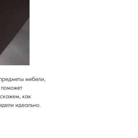
 предметы мебели,
д поможет
сскажем, как
ядели идеально.