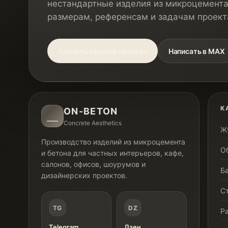
нестандартные изделия из микроцемента
размерам, референсам и задачам проект
Сделать изделие на заказ
Написать в MAX
К
ON-BETON
Concrete Aesthetics
Ж
Производство изделий из микроцемента
О
и бетона для частных интерьеров, кафе,
салонов, офисов, шоурумов и
Б
дизайнерских проектов.
С
TG
DZ
Р
Telegram
Дзен