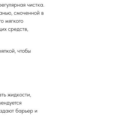
регулярная чистка.
канью, смоченной в
го мягкого
их средств,
ряпкой, чтобы
ть жидкости,
мендуется
оздают барьер и