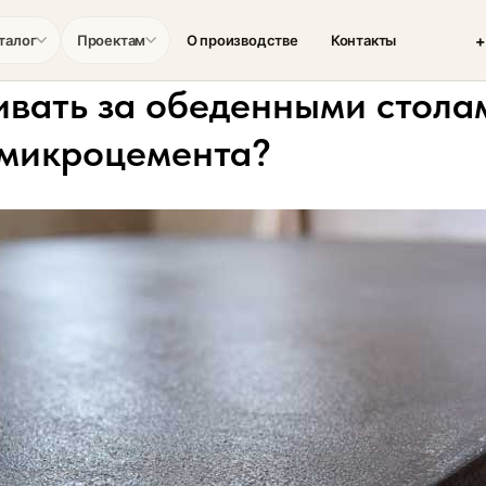
+
талог
Проектам
О производстве
Контакты
ивать за обеденными стола
 микроцемента?