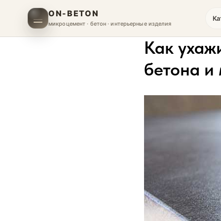
ON-BETON
Ка
микроцемент · бетон · интерьерные изделия
Как ухаж
бетона и