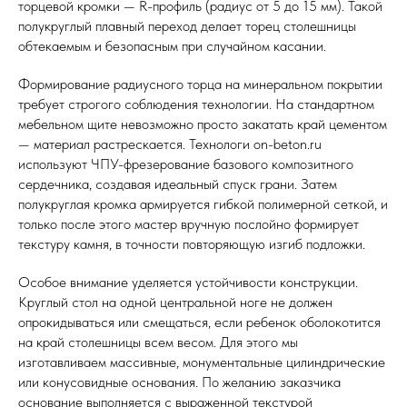
торцевой кромки — R-профиль (радиус от 5 до 15 мм). Такой
полукруглый плавный переход делает торец столешницы
обтекаемым и безопасным при случайном касании.
Формирование радиусного торца на минеральном покрытии
требует строгого соблюдения технологии. На стандартном
мебельном щите невозможно просто закатать край цементом
— материал растрескается. Технологи on-beton.ru
используют ЧПУ-фрезерование базового композитного
сердечника, создавая идеальный спуск грани. Затем
полукруглая кромка армируется гибкой полимерной сеткой, и
только после этого мастер вручную послойно формирует
текстуру камня, в точности повторяющую изгиб подложки.
Особое внимание уделяется устойчивости конструкции.
Круглый стол на одной центральной ноге не должен
опрокидываться или смещаться, если ребенок оболокотится
на край столешницы всем весом. Для этого мы
изготавливаем массивные, монументальные цилиндрические
или конусовидные основания. По желанию заказчика
основание выполняется с выраженной текстурой