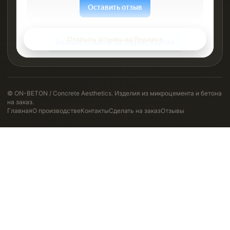
Открыть отзывы на Яндексе
© ON-BETON / Concrete Aesthetics. Изделия из микроцемента и бетона
на заказ.
Главная
О производстве
Контакты
Сделать на заказ
Отзывы