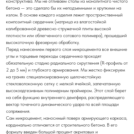
конструктива. Мы не отливаем столы из монолитного чистого
бетона — это сделало бы их неподъемными и хрупкими на
излом. В основе каждого изделия лежит пространственный
композитный сердечник (матрица из влагостойкой
калиброванной древесно-стружечной плиты высокой
плотности или облегченного сотового полимера), прошедший
высокоточную фрезерную обработку.
Перед нанесением первого слоя микроцемента все внешние
углы и торцевые переходы сердечника проходят
обязательную стадию радиального скругления (R-профиль от
2 до 5 мм) и глубокого армирования. Мы жестко фиксируем
на гранях специализированную щелочестойкую
стекловолоконную сетку с мелкой ячейкой, запечатанную
высокоадгезивным полимерным праймером. Этот слой берет
на себя функцию внутреннего демпфера, распределяющего
вектор точечного динамического удара по всей площади
сопряжения.
Сам микроцемент, наносимый поверх армирующего каркаса,
кардинально отличается от строительного бетона. В его
формулу введен большой процент акриловых и