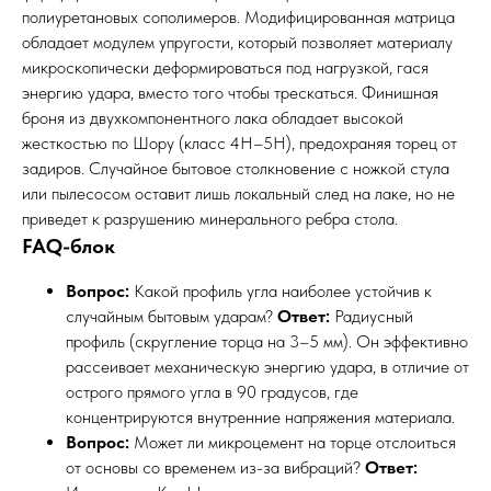
полиуретановых сополимеров. Модифицированная матрица
обладает модулем упругости, который позволяет материалу
микроскопически деформироваться под нагрузкой, гася
энергию удара, вместо того чтобы трескаться. Финишная
броня из двухкомпонентного лака обладает высокой
жесткостью по Шору (класс 4H–5H), предохраняя торец от
задиров. Случайное бытовое столкновение с ножкой стула
или пылесосом оставит лишь локальный след на лаке, но не
приведет к разрушению минерального ребра стола.
FAQ-блок
Вопрос:
Какой профиль угла наиболее устойчив к
случайным бытовым ударам?
Ответ:
Радиусный
профиль (скругление торца на 3–5 мм). Он эффективно
рассеивает механическую энергию удара, в отличие от
острого прямого угла в 90 градусов, где
концентрируются внутренние напряжения материала.
Вопрос:
Может ли микроцемент на торце отслоиться
от основы со временем из-за вибраций?
Ответ: