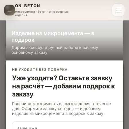
ON-BETON
микроцемент · бетон · интерьерные
×
изделия
ПОДАРОК К ЗАКАЗУ
Изделие из микроцемента — в
подарок
Обеденные столы из бетона на
Дарим аксессуар ручной работы к вашему
основному заказу
заказ: что учесть при выборе?
НЕ УХОДИТЕ БЕЗ ПОДАРКА
Уже уходите? Оставьте заявку
на расчёт — добавим подарок к
заказу
Рассчитаем стоимость вашего изделия в течение
дня. Оформите заявку сегодня — и добавим
изделие из микроцемента в подарок к заказу.