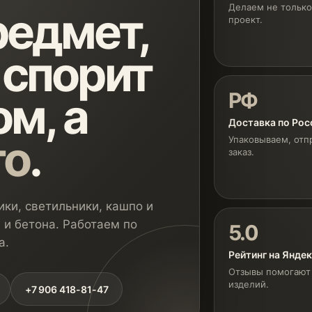
Делаем не только
едмет,
проект.
 спорит
РФ
м, а
Доставка по Рос
го
.
Упаковываем, отп
заказ.
ки, светильники, кашпо и
 и бетона. Работаем по
5.0
а.
Рейтинг на Янде
Отзывы помогают 
изделий.
+7 906 418-81-47