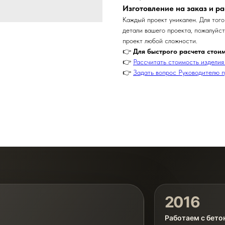
Изготовление на заказ и ра
Каждый проект уникален. Для того
детали вашего проекта, пожалуйс
проект любой сложности.
👉
Для быстрого расчета стои
👉
Рассчитать стоимость изделия
👉
Задать вопрос Руководителю 
2016
Работаем с бет