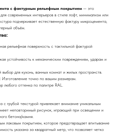
ента с фактурным рельефным покрытием
— это
 для современных интерьеров в стиле лофт, минимализм или
екстура подчеркивает естественную фактуру микроцемента,
терный объём.
ва:
ая рельефная поверхность с тактильной фактурой
ая устойчивость к механическим повреждениям, ударам и
выбор для кухонь, ванных комнат и жилых пространств.
:
Изготовление точно по вашим размерам.
р любого оттенка по палитре RAL.
 с грубой текстурой привлекает внимание уникальным
имеет неповторимый рисунок, играющий при освещении и
ого бетона/камня.
ым лаковым покрытием, которое предотвращает впитывание
оимость указана за квадратный метр, что позволяет четко