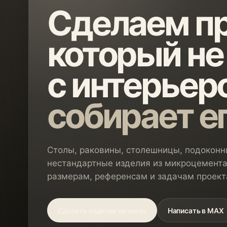
Сделаем пр
который не
с интерьеро
собирает е
Столы, раковины, столешницы, подоконни
нестандартные изделия из микроцемента
размерам, референсам и задачам проект
Сделать изделие на заказ
Написать в MAX