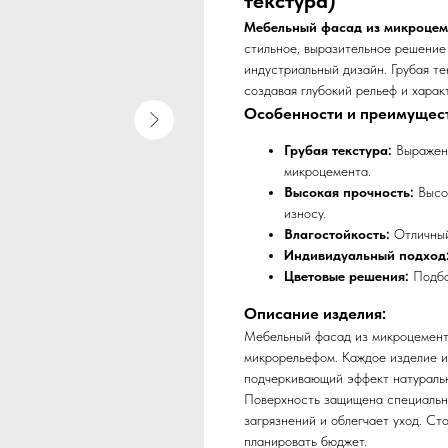
текстура)
Мебельный фасад из микроцем
стильное, выразительное решение
индустриальный дизайн. Грубая т
создавая глубокий рельеф и харак
Особенности и преимущест
Грубая текстура:
Выраженн
микроцемента.
Высокая прочность:
Высок
износу.
Влагостойкость:
Отличный 
Индивидуальный подход
Цветовые решения:
Подбо
Описание изделия:
Мебельный фасад из микроцемента
микрорельефом. Каждое изделие 
подчеркивающий эффект натуральн
Поверхность защищена специальн
загрязнений и облегчает уход. Ст
планировать бюджет.