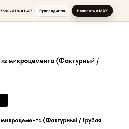
7 906 418-81-47
Руководитель
Написать в MAX
из микроцемента (Фактурный /
 микроцемента (Фактурный / Грубая