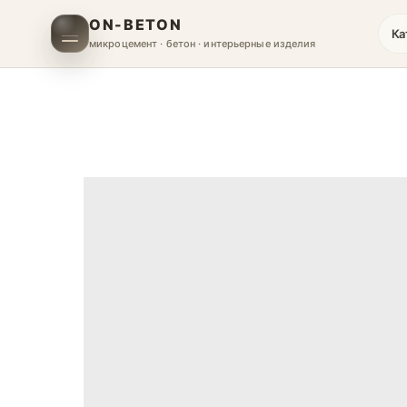
ON-BETON
Ка
микроцемент · бетон · интерьерные изделия