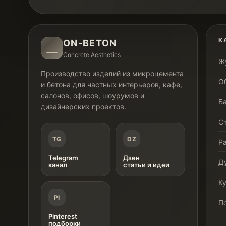
К
ON-BETON
Concrete Aesthetics
Ж
Производство изделий из микроцемента
О
и бетона для частных интерьеров, кафе,
салонов, офисов, шоурумов и
Б
дизайнерских проектов.
С
TG
DZ
Р
Telegram
Дзен
Д
канал
статьи и идеи
К
PI
П
Pinterest
подборки